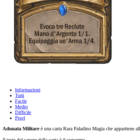
Informazioni
Tutti
Facile
Medio
Difficile
Pixel
Adunata Militare
è una carta Rara Paladino Magia che appartiene all'
Il testo del sapore della carta è il seguente: