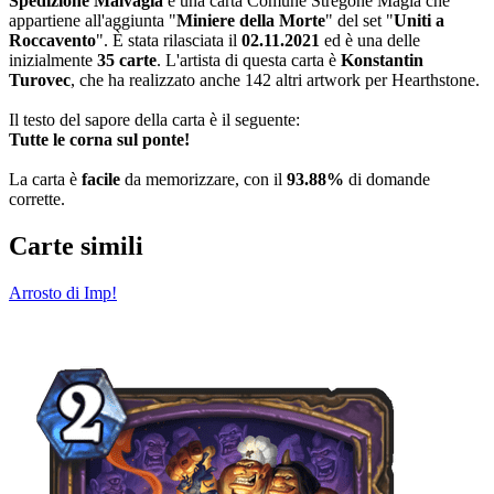
Spedizione Malvagia
è una carta Comune Stregone Magia che
appartiene all'aggiunta "
Miniere della Morte
" del set "
Uniti a
Roccavento
". È stata rilasciata il
02.11.2021
ed è una delle
inizialmente
35 carte
. L'artista di questa carta è
Konstantin
Turovec
, che ha realizzato anche 142 altri artwork per Hearthstone.
Il testo del sapore della carta è il seguente:
Tutte le corna sul ponte!
La carta è
facile
da memorizzare, con il
93.88%
di domande
corrette.
Carte simili
Arrosto di Imp!