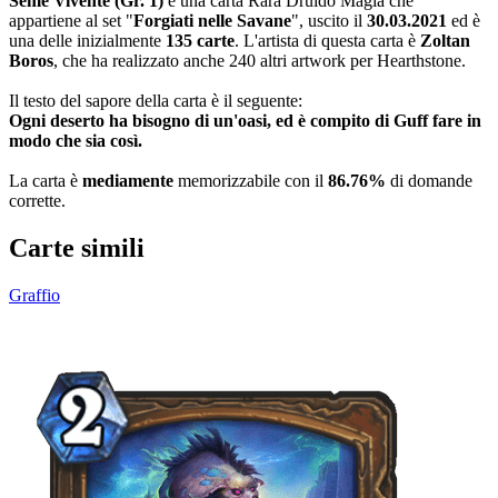
Seme Vivente (Gr. 1)
è una carta Rara Druido Magia che
appartiene al set "
Forgiati nelle Savane
", uscito il
30.03.2021
ed è
una delle inizialmente
135 carte
. L'artista di questa carta è
Zoltan
Boros
, che ha realizzato anche 240 altri artwork per Hearthstone.
Il testo del sapore della carta è il seguente:
Ogni deserto ha bisogno di un'oasi, ed è compito di Guff fare in
modo che sia così.
La carta è
mediamente
memorizzabile con il
86.76%
di domande
corrette.
Carte simili
Graffio