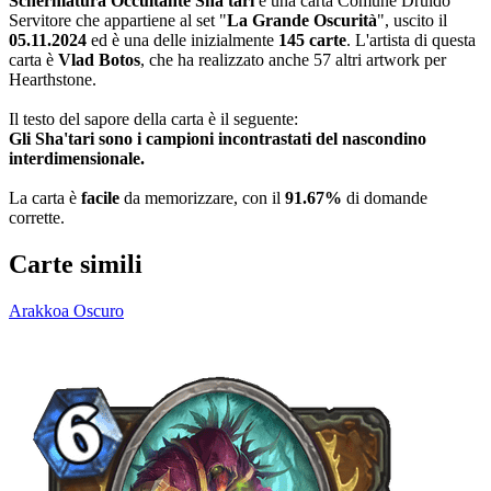
Schermatura Occultante Sha'tari
è una carta Comune Druido
Servitore che appartiene al set "
La Grande Oscurità
", uscito il
05.11.2024
ed è una delle inizialmente
145 carte
. L'artista di questa
carta è
Vlad Botos
, che ha realizzato anche 57 altri artwork per
Hearthstone.
Il testo del sapore della carta è il seguente:
Gli Sha'tari sono i campioni incontrastati del nascondino
interdimensionale.
La carta è
facile
da memorizzare, con il
91.67%
di domande
corrette.
Carte simili
Arakkoa Oscuro