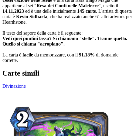
Osservazione delle Stelle
è una carta Rara Mago Magia che
appartiene al set "
Resa dei Conti nelle Maleterre
", uscito il
14.11.2023
ed è una delle inizialmente
145 carte
. L'artista di questa
carta è
Kevin Sidharta
, che ha realizzato anche 61 altri artwork per
Hearthstone.
Il testo del sapore della carta è il seguente:
Vedi quei puntini lassù? Si chiamano "stelle". Tranne quello.
Quello si chiama "aeroplano".
La carta è
facile
da memorizzare, con il
91.18%
di domande
corrette.
Carte simili
Divinazione