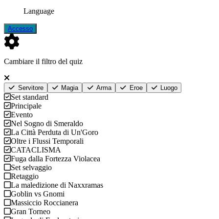
Language
Accesso
Cambiare il filtro del quiz
Servitore
Magia
Arma
Eroe
Luogo
Set standard
Principale
Evento
Nel Sogno di Smeraldo
La Città Perduta di Un'Goro
Oltre i Flussi Temporali
CATACLISMA
Fuga dalla Fortezza Violacea
Set selvaggio
Retaggio
La maledizione di Naxxramas
Goblin vs Gnomi
Massiccio Roccianera
Gran Torneo