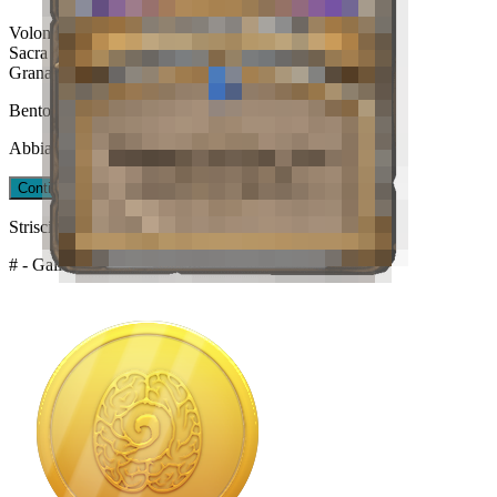
Volontà Focalizzata
Sacra Prova
Granate a Concussione
Bentornato!
Abbiamo salvato i vostri progressi quando siete partiti.
Continua il Quiz
Riavviare il quiz
Striscia di successo!
# - Gallina Arrabbiata