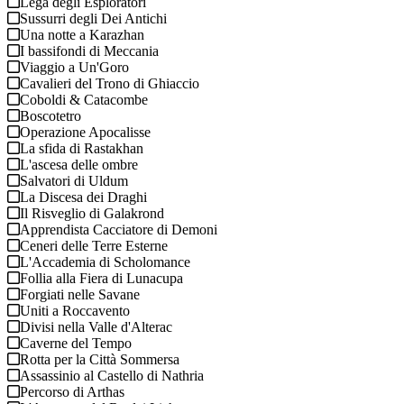
Lega degli Esploratori
Sussurri degli Dei Antichi
Una notte a Karazhan
I bassifondi di Meccania
Viaggio a Un'Goro
Cavalieri del Trono di Ghiaccio
Coboldi & Catacombe
Boscotetro
Operazione Apocalisse
La sfida di Rastakhan
L'ascesa delle ombre
Salvatori di Uldum
La Discesa dei Draghi
Il Risveglio di Galakrond
Apprendista Cacciatore di Demoni
Ceneri delle Terre Esterne
L'Accademia di Scholomance
Follia alla Fiera di Lunacupa
Forgiati nelle Savane
Uniti a Roccavento
Divisi nella Valle d'Alterac
Caverne del Tempo
Rotta per la Città Sommersa
Assassinio al Castello di Nathria
Percorso di Arthas